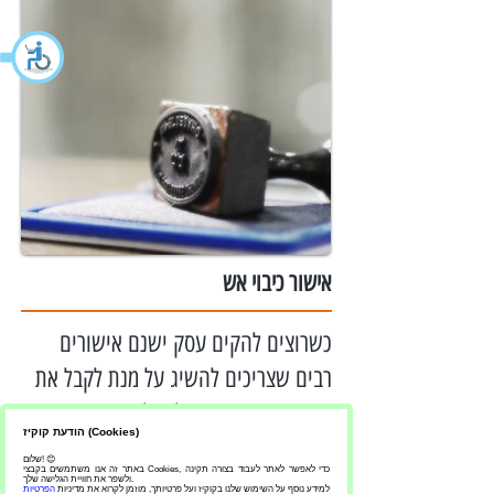
א
ישור כיבוי אש
כשרוצים להקים עסק ישנם אישורים
רבים שצריכים להשיג על מנת לקבל את
רישיון העסק המיוחל. חלקם חשובים
הודעת קוקיז (Cookies)
פחות וחלקם יותר, אבל מה שבטוח, כולם
שלום! 😊
באתר זה אנו משתמשים בקבצי Cookies, כדי לאפשר לאתר לעבוד בצורה תקינה
ללא יוצא מן הכלל מלווים בטירטור
ולשפר את חוויית הגלישה שלך.
למידע נוסף על השימוש שלנו בקוקיז ועל פרטיותך, מוזמן לקרוא את מדיניות
הפרטיות